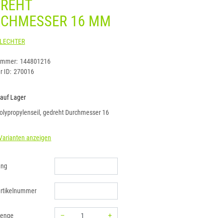
DREHT
RCHMESSER 16 MM
SEILFLECHTER
ummer:
144801216
r ID:
270016
 auf Lager
olypropylenseil, gedreht Durchmesser 16
Varianten anzeigen
ung
rtikelnummer
–
+
menge