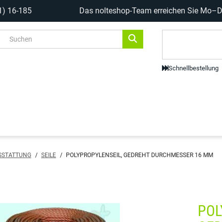
1) 16-185
Das nolteshop-Team erreichen Sie Mo–Do
Code-Scanne
Schnellbestellung
SSTATTUNG
/
SEILE
/
POLYPROPYLENSEIL, GEDREHT DURCHMESSER 16 MM
POL