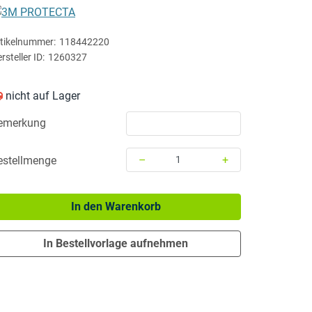
3M PROTECTA
tikelnummer:
118442220
rsteller ID:
1260327
nicht auf Lager
emerkung
–
+
estellmenge
Menge: 1
In den Warenkorb
In Bestellvorlage aufnehmen