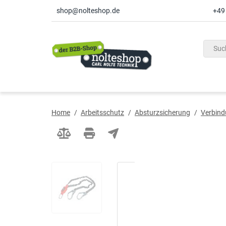
shop@nolteshop.de
+49
inhalt
ite
gen
Home
/
Arbeitsschutz
/
Absturzsicherung
/
Verbind