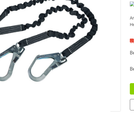
Ar
He
B
B