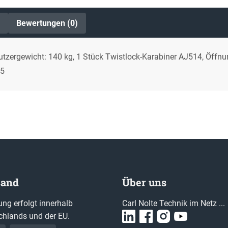
Bewertungen (0)
utzergewicht: 140 kg, 1 Stück Twistlock-Karabiner AJ514, Öffn
55
sand
Über uns
ung erfolgt innerhalb
Carl Nolte Technik im Netz ...
chlands und der EU.