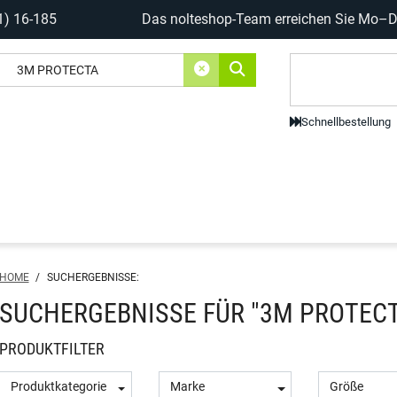
1) 16-185
Das nolteshop-Team erreichen Sie Mo–Do
Code-Scanne
Schnellbestellung
HOME
/
SUCHERGEBNISSE:
SUCHERGEBNISSE FÜR "3M PROTECTA
PRODUKTFILTER
Produktkategorie
Marke
Größe