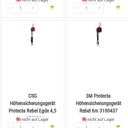
nicht auf Lager
nicht auf Lager
–
+
–
+
Menge: 1
Menge: 1
CSG
3M Protecta
Höhensicherungsgerät
Höhensicherungsgerät
Protecta Rebel Egde 4,5
Rebel 6m 3100437
m 3590024
nicht auf Lager
nicht auf Lager
–
+
–
+