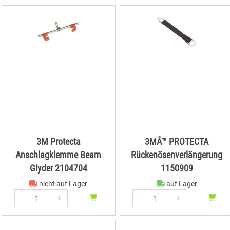
3M Protecta
3MÂ™ PROTECTA
Anschlagklemme Beam
Rückenösenverlängerung
Glyder 2104704
1150909
nicht auf Lager
auf Lager
–
+
–
+
Menge: 1
Menge: 1