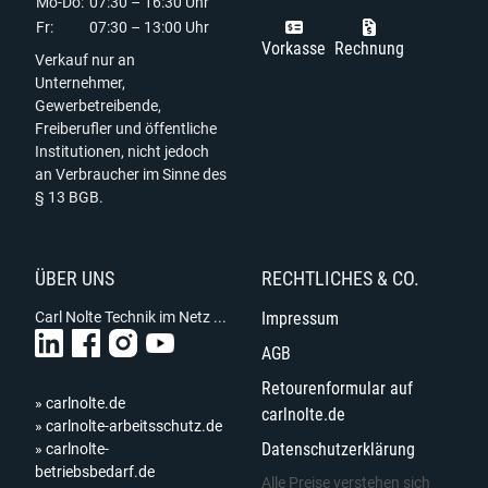
Mo-Do:
07:30 – 16:30 Uhr
Fr:
07:30 – 13:00 Uhr
Vorkasse
Rechnung
Verkauf nur an
Unternehmer,
Gewerbetreibende,
Freiberufler und öffentliche
Institutionen, nicht jedoch
an Verbraucher im Sinne des
§ 13 BGB.
ÜBER UNS
RECHTLICHES & CO.
Carl Nolte Technik im Netz ...
Impressum
AGB
Retourenformular auf
» carlnolte.de
carlnolte.de
» carlnolte-arbeitsschutz.de
Datenschutzerklärung
» carlnolte-
betriebsbedarf.de
Alle Preise verstehen sich