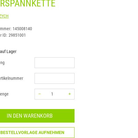
RRSPANNKETTE
DOLEZYCH
ummer:
145008140
r ID:
29851001
 auf Lager
ung
rtikelnummer
–
+
menge
Menge: 1
IN DEN WARENKORB
N BESTELLVORLAGE AUFNEHMEN