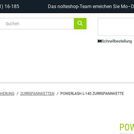
1) 16-185
Das nolteshop-Team erreichen Sie Mo–Do
Code-Scanne
Schnellbestellung
CHERUNG
/
ZURRSPANNKETTEN
/
POWERLASH L-140 ZURRSPANNKETTE
POW