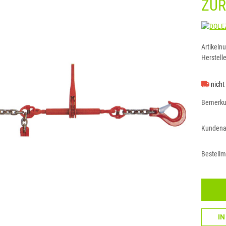
ZU
Artikeln
Herstelle
nicht
Bemerk
Kundena
Bestell
I