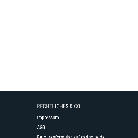
RECHTLICHES & CO.
Impressum
AGB
Retourenformular auf carlnolte.de