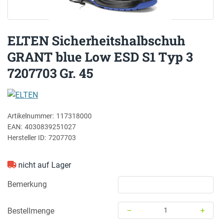
ELTEN Sicherheitshalbschuh
GRANT blue Low ESD S1 Typ 3
7207703 Gr. 45
ELTEN
Artikelnummer:
117318000
EAN:
4030839251027
Hersteller ID:
7207703
nicht auf Lager
Bemerkung
–
+
Bestellmenge