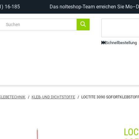
1) 16-185
Das nolteshop-Team erreichen Sie Mo–Do
Code-Scanne
Schnellbestellung
 KLEBETECHNIK
/
KLEB- UND DICHTSTOFFE
/
LOCTITE 3090 SOFORTKLEBSTOFF
LOC