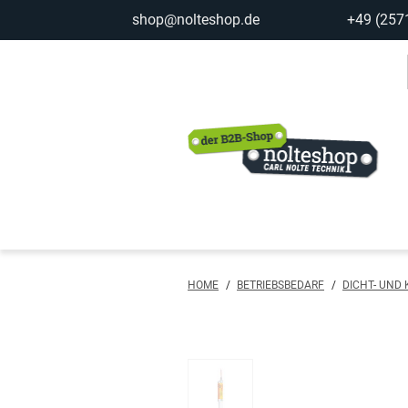
shop@nolteshop.de
+49 (257
inhalt
ite
gen
HOME
/
BETRIEBSBEDARF
/
DICHT- UND