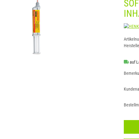
SOF
INH
Artikeln
Herstelle
auf L
Bemerk
Kundena
Bestell