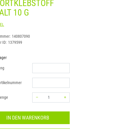
ORTKLEBSTOFF
ALT 10 G
HENKEL
ummer:
140807090
r ID:
1379599
ager
ung
rtikelnummer
–
+
menge
Menge: 1
IN DEN WARENKORB