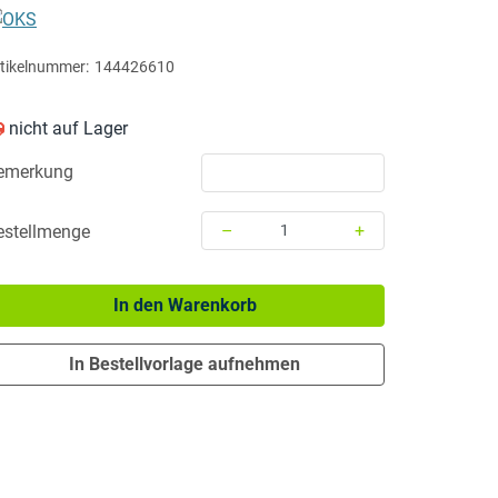
OKS
tikelnummer:
144426610
nicht auf Lager
emerkung
–
+
estellmenge
Menge: 1
In den Warenkorb
In Bestellvorlage aufnehmen