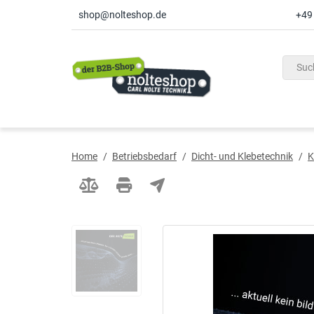
shop@nolteshop.de
+49
inhalt
ite
gen
Home
/
Betriebsbedarf
/
Dicht- und Klebetechnik
/
K