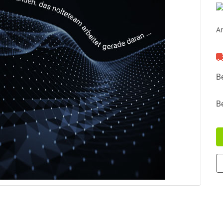
Ar
B
B